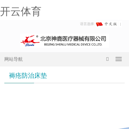
开云体育
语言选择:
网站导航
Toggl
navig
褥疮防治床垫