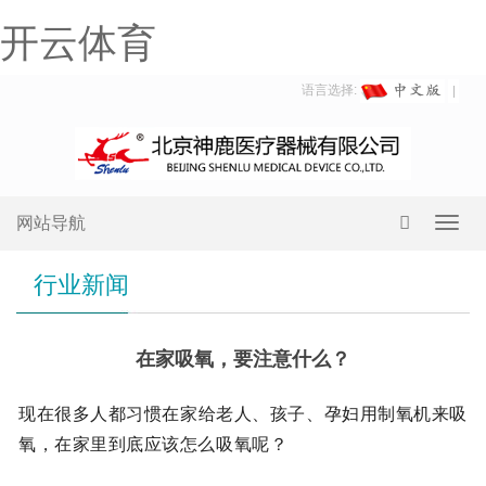
开云体育
语言选择:
网站导航
Toggl
navig
行业新闻
在家吸氧，要注意什么？
现在很多人都习惯在家给老人、孩子、孕妇用制氧机来吸
氧，在家里到底应该怎么吸氧呢？