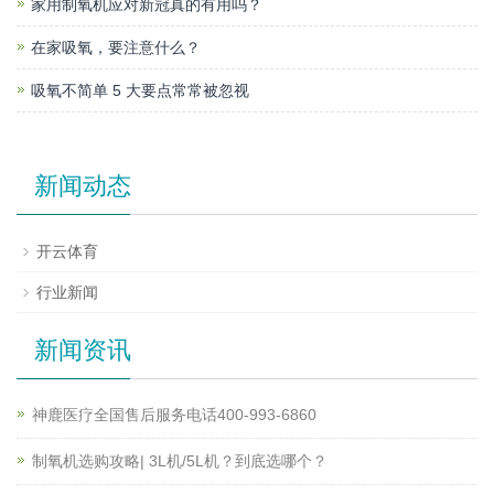
家用制氧机应对新冠真的有用吗？
在家吸氧，要注意什么？
吸氧不简单 5 大要点常常被忽视
新闻动态
开云体育
行业新闻
新闻资讯
神鹿医疗全国售后服务电话400-993-6860
制氧机选购攻略| 3L机/5L机？到底选哪个？