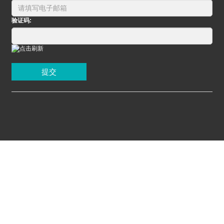
验证码:
提交