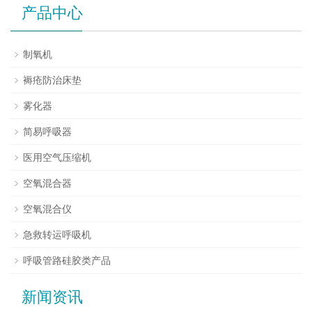
产品中心
制氧机
褥疮防治床垫
雾化器
简易呼吸器
医用空气压缩机
空氧混合器
空氧混合仪
急救转运呼吸机
呼吸管路硅胶类产品
新闻资讯