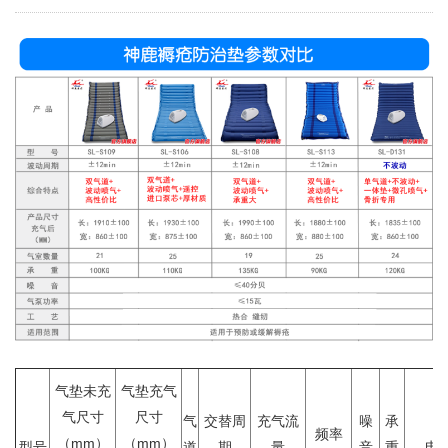
气垫未充
气垫充气
气尺寸
尺寸
气
交替周
充气流
噪
承
频率
（mm）
（mm）
型号
道
期
量
音
重
电