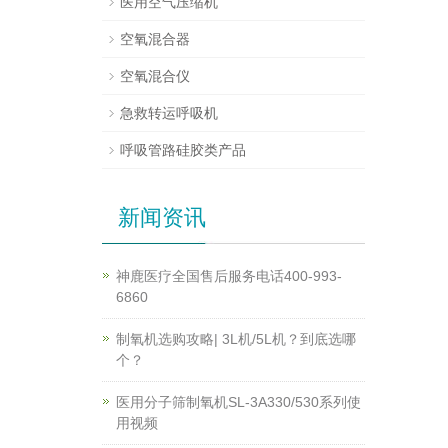
医用空气压缩机
空氧混合器
空氧混合仪
急救转运呼吸机
呼吸管路硅胶类产品
新闻资讯
神鹿医疗全国售后服务电话400-993-
6860
制氧机选购攻略| 3L机/5L机？到底选哪
个？
医用分子筛制氧机SL-3A330/530系列使
用视频